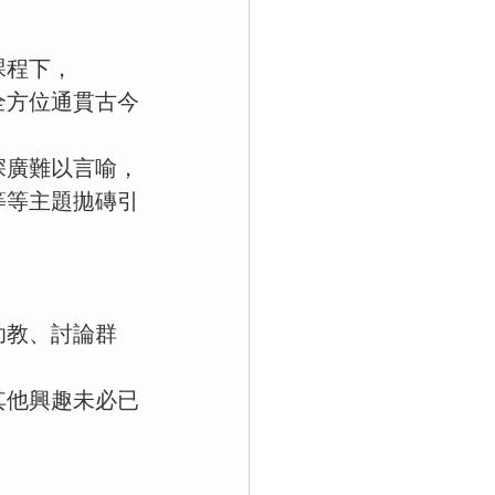
課程下，
全方位通貫古今
深廣難以言喻，
等等主題拋磚引
助教、討論群
其他興趣未必已