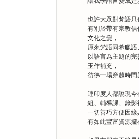
讓我學語言變成是
也許大眾對梵語只
有別於帶有宗教信
文化之變，
原來梵語同希臘語
以語言為主題的完
玉作補充，
彷彿一場穿越時間
連印度人都說現今
組、輔導課、錄影
一切善巧方便因緣
有如此豐富資源擺