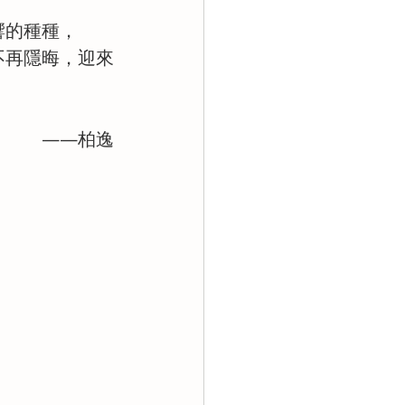
響的種種，
不再隱晦，迎來
——柏逸