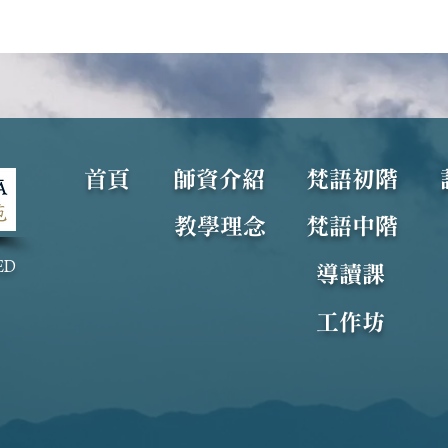
學生心得——如沐春風學梵文
回顧
​首頁
​師資介紹
梵語初階
用笨
教學理念
梵語中階
ED
導讀課
工作坊