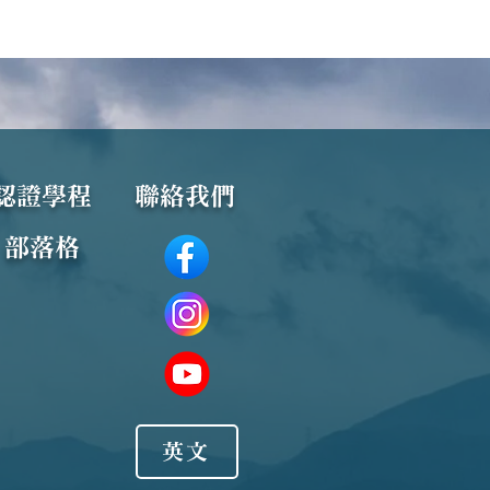
梵語之路：從零開始，我
認證學程
聯絡我們
方法闖過三大魔王
​部落格
英文