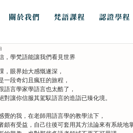
關於我們
梵語課程
認證學程
日
信，學梵語能讓我們看見世界
課，眼界始大感慨遂深，
是一段奇幻且瘋狂的旅程，
跟語言學家學語言也太酷了，
絕對讓你信服其駕馭語言的造詣已臻化境。
感覺的我，在老師用語言學的教學法下，
者頗有受益，自己往後可套用其方法論來有系統地