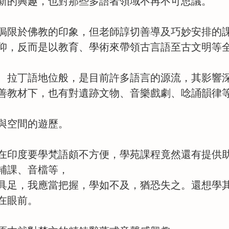
新的興趣，也對那些多語者領域不再不可思議。
侷限於佛教的印象，但老師諄切善導及巧妙安排的
仰，反而是以教育、學術來帶領古言語至古文明等
、拉丁語地位般，是目前許多語言的源流，其影響
善教材下，也有對遺跡文物、音樂戲劇、唸誦韻律
與空間的遊歷。
在印度要學梵語頗不方便，學苑課程竟然還有提供
補課、音檔等，
具足，我應當把握，學如不及，猶恐失之。還想學
在眼前。