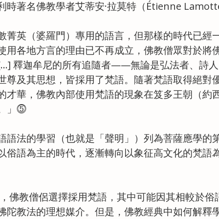
著名佛教學者艾蒂安·拉莫特（Étienne Lamot
數菁英（婆羅門）專用的語言，但那樣的時代已經
使用各地方言的理由已不再成立，佛教僧眾對於將
[…] 釋迦牟尼的所有追隨者——無論是弘法者、詩
世尊及其思想，皆採用了梵語。隨著梵語取得絕對
才華，佛教內部使用梵語的現象在笈多王朝（約西元 3
。」⓹
語語法的學習（也就是「聲明」）列為菩薩應學的
以俗語為主的時代，逐漸轉向以象征高文化的梵語
測，佛教僧侶選擇採用梵語，其中可能因其相較於俗
佛陀教法的理想媒介。但是，佛教經典中如何解釋