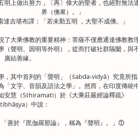
五明上做出努力，〔再〕偉大的聖者，也絕對無法
界（佛果）。」
索達吉堪布譯：「若未勤五明 ，大聖不成佛。」
現了大乘佛教的重要精神：菩薩不僅應通達佛教教
學（聲明、因明等外明），從而打破社群隔閡，與
、廣結善緣。
，其中首列的「聲明」（śabda-vidyā）究竟所
為「文字、音韻及語法之學」。然而，在印度傳統
安慧（Sthiramati）於《大乘莊嚴經論釋疏》
ṛttibhāṣya）中說：
「善於『毘伽羅那論』，稱為『聲明』。」⓵