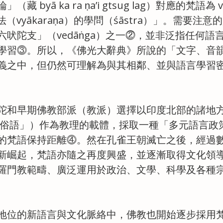
 byā ka ra ṇa’i gtsug lag）對應的梵語為 vy
語法（vyākaraṇa）的學問（śāstra）」。需要注意
原為「六吠陀支」（vedāṅga）之一⓶，並非泛指任何
學習⓷。所以，《佛光大辭典》所說的「文字、音
義之中，但仍然可理解為與其相鄰、並與語言學習
陀和早期佛教部派（教派）選擇以印度北部的諸地
亦稱「俗語」）作為教理的載體，採取一種「多元語言
的梵語保持距離⓸。然在孔雀王朝滅亡之後，經過
新崛起，梵語亦隨之再度興盛，並逐漸取得文化領
羅門教範疇、廣泛運用於政治、文學、科學及各種
地位的新語言與文化脈絡中，佛教也開始逐步採用