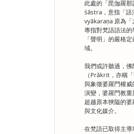
此處的「毘伽羅那論」（藏
śāstra，意指「
vyākaraṇa 
專指對梵語語法的
「聲明」的嚴格定
域。
我們或許聽過，佛
（Prākrit，
與象徵婆羅門權威
演變，婆羅門教重
超越原本狹隘的婆
與文化媒介。
在梵語已取得主導