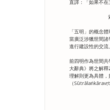
直譯：「如果不在
「五明」的概念體
當廣泛涉獵世間諸
進行建設性的交流
前四明作為世間共學
大辭典》將之解釋
理解則更為具體，如
（Sūtrālaṅkārav