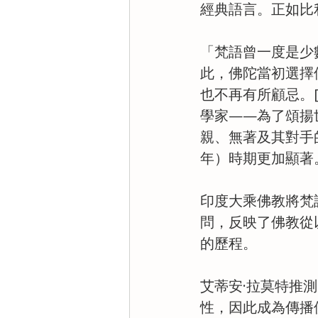
經典語言。正如比利時
「梵語曾一度是少
此，佛陀當初選擇
也不再有所顧忌。
學家——為了頌揚
親、無著及其對手的
年）時期更加顯著
印度大乘佛教將梵
問，反映了佛教從
的歷程。
艾蒂安·拉莫特推
性，因此成為傳播