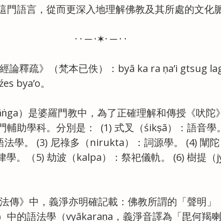
這門語言，從而更深入地理解佛教及其所處的文化
· · ─ ·✶· ─ · ·
疏》（梵本已佚）：byā ka ra ṇa’i gtsug lag l
 źes bya’o。
dāṅga）是婆羅門教中，為了正確理解和傳授《吠
助學科。分別是：  (1) 式叉（śikṣā）：語音學。 
語法學。 (3) 尼祿多（nirukta）：詞源學。 (4) 闡陀
律學。（5) 劫波（kalpa）：祭祀儀軌。 (6) 樹提（jy
內法傳》中，義淨亦明確記載：佛教所謂的「聲明」
中的語法學（vyākaraṇa，義淨音譯為「毘何羯