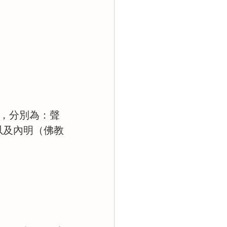
」，分別為：聲
以及內明（佛教