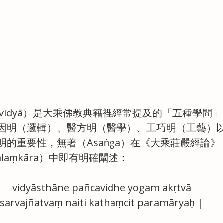
a-vidyā）是大乘佛教典籍裡經常提及的「五種學問
因明（邏輯）、醫方明（醫學）、工巧明（工藝）
的重要性，無著（Asaṅga）在《大乘莊嚴經論》
trālaṃkāra）中即有明確闡述：
vidyāsthāne pañcavidhe yogam akṛtvā
sarvajñatvaṃ naiti kathaṃcit paramāryaḥ |