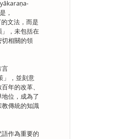
ākaraṇa-
的是，
語言的文法，而是
韻」，未包括在
密切相關的領
方言
政策」，並刻意
數百年的改革、
導地位，成為了
宗教傳統的知識
梵語作為重要的