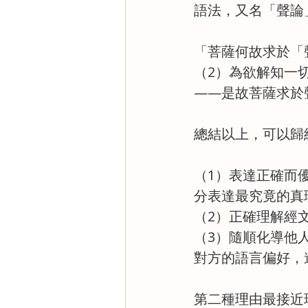
語法，又名「聲論
「菩薩何故求於「
（2）為欲解知一
——是故菩薩求於
總結以上，可以歸
（1）表達正確而優
分表達最究竟的真
（2）正確理解經
（3）隨順化導他
對方的語言偏好，
第二種理由最接近