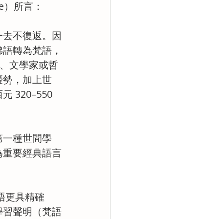
te）所言：
一去不復返。因
佛語轉為梵語，
人、文學家或哲
優勢，加上世
20–550 
第一種世間學
為重要經典語言
語更具精確
學習聲明（梵語