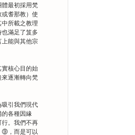
團體最初採用梵
教或耆那教）使
其中所載之教理
時也滿足了笈多
言上能與其他宗
其實核心目的始
後來逐漸轉向梵
為吸引我們現代
備的各種因緣
可行。我們不再
」⓽，而是可以