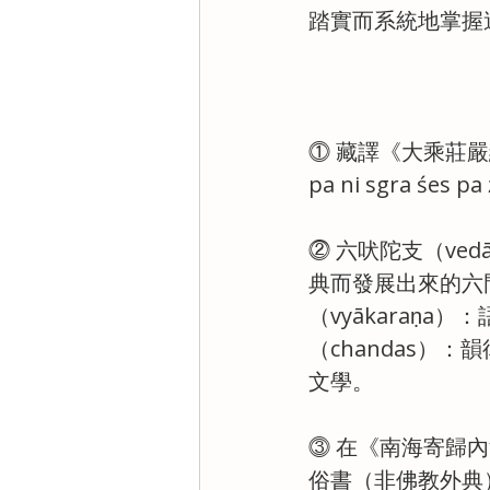
踏實而系統地掌握
⓵ 藏譯《大乘莊嚴經論釋
pa ni sgra śes pa
⓶ 六吠陀支（ve
典而發展出來的六門輔
（vyākaraṇa）：
（chandas）：韻
文學。
⓷ 在《南海寄歸
俗書（非佛教外典）