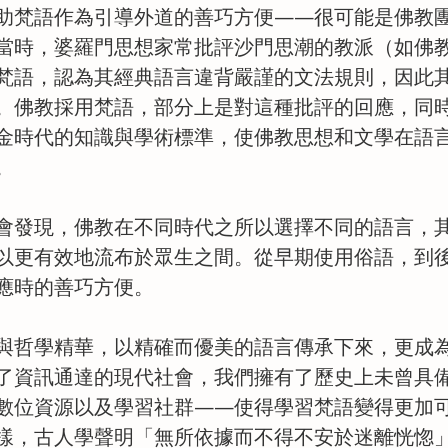
助梵語作為引導外道的善巧方便——很可能是佛教
當時，婆羅門思想家常批評沙門思潮的教派（如佛
梵語，認為其經典語言違背嚴謹的文法規則，因此
。佛教採用梵語，部分上是對這種批評的回應，同
金時代的知識與學術標準，使佛教思想和文學在語
。
會發現，佛教在不同時代之所以選擇不同的語言，
以更有效地流布於眾生之間。從早期使用俗語，到
應時的善巧方便。
與哲學精華，以精確而優美的語言傳承下來，更成
了資訊通達的現代社會，我們擁有了歷史上未曾具
數位資源以及學習社群——使得學習梵語變得更加
樣，古人學聲明「無所依據而不得不安於迷離恍惚