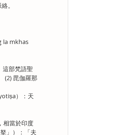
脈絡。
a mkhas 
陀》這部梵語聖
(2) 毘伽羅那
otiṣa）：天
，相當於印度
喇拏」）：「夫