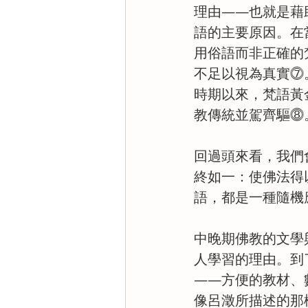
理由——也就是藉
語的主要原因。在
用俗語而非正確的
不足以視為真實⓻
時期以來，梵語黃
教傳統並駕齊驅⓼
回過頭來看，我們
終如一：使佛法得
語，都是一種隨機
中晚期佛教的文學
人學習的理由。到
——方便的教材、
像呂澂所描述的那