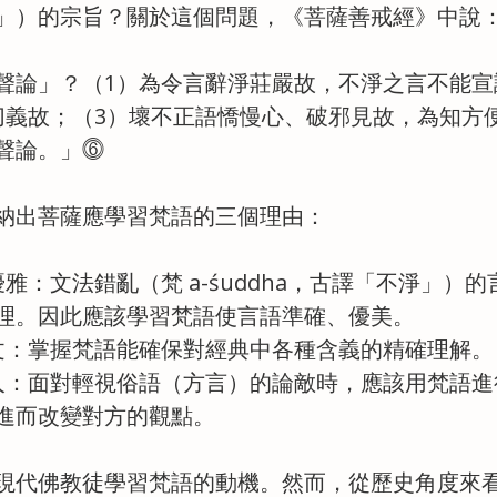
」）的宗旨？關於這個問題，《菩薩善戒經》中說
聲論」？（1）為令言辭淨莊嚴故，不淨之言不能宣
切義故；（3）壞不正語憍慢心、破邪見故，為知方
聲論。」⓺
納出菩薩應學習梵語的三個理由：
雅：文法錯亂（梵 a-śuddha，古譯「不淨」）
理。因此應該學習梵語使言語準確、優美。
文：掌握梵語能確保對經典中各種含義的精確理解。
人：面對輕視俗語（方言）的論敵時，應該用梵語進
進而改變對方的觀點。
現代佛教徒學習梵語的動機。然而，從歷史角度來