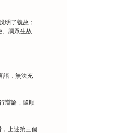
：
說明了義故；
便、調眾生故
的言語，無法充
行辯論，隨順
看，上述第三個