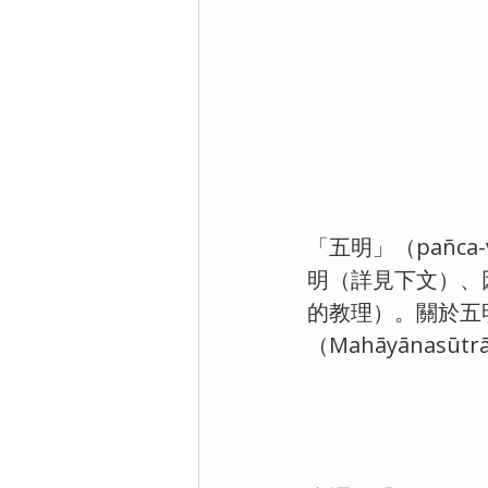
「五明」（pañc
明（詳見下文）、
的教理）。關於五明
（Mahāyānasū