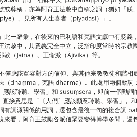
號或尊稱，亦為阿育王法敕中自稱之詞（猶如「朕
piye）、見所有人生喜者（piyadasi）」。
「教團」此一辭彙，在後來的巴利語和梵語文獻中有貶義
王法敕中，其意義完全中立，泛指印度當時的宗教
（Jaina）、正命派（Ājīvika）等。
徒不僅應該寬容對方的信仰、與其他宗教教徒和諧相
（dhaṃma，梵語 dharma）。此處用兩個動詞
們〕應該聆聽、學習」和 susuṃsera，即前一個動
ive），直接意思是「〔人們〕應該願意聆聽、學習」。和 
有詞源關係的用詞，還包含最後一句的複合詞 bahu-
境來看，阿育王鼓勵各派信眾要變得博學多聞，還