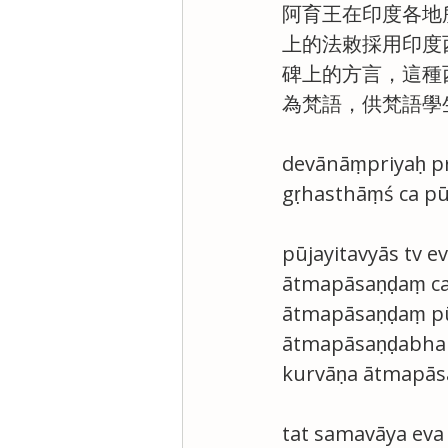
阿育王在印度各地
上的法敕採用印度
碑上的方言，這種
為梵語，供梵語學
devānāṃpriyaḥ pr
gṛhasthāṃś ca pūj
pūjayitavyās tv 
ātmapāsaṇḍaṃ ca 
ātmapāsaṇḍaṃ pūj
ātmapāsaṇḍabhak
kurvāṇa ātmapās
tat samavāya eva