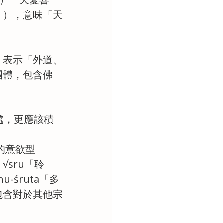
」），意味「天
，表示「外道、
團體，包含佛
處，更應該積
：
詞的意欲型
√sru「聆
śruta「多
包含對於其他宗