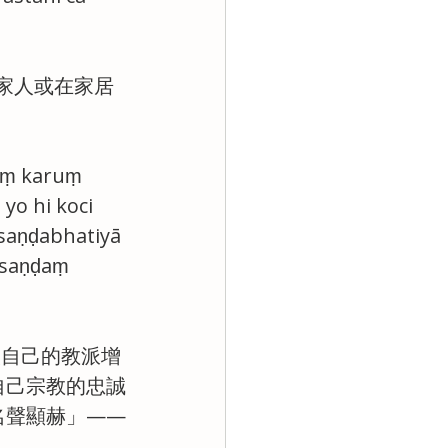
出家人或在家居
vaṃ karuṃ 
yo hi koci 
saṇḍabhatiyā 
āsaṇḍaṃ 
讓自己的教派增
自己宗教的忠誠
名聲顯赫」——