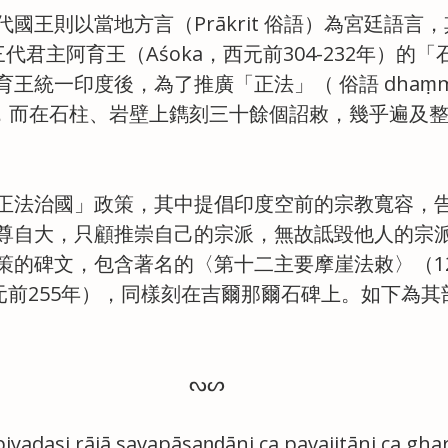
國王則以當地方言（Prākrit 俗語）為宮廷語言
三代君主阿育王（Aśoka，西元前304-232年）的
王統一印度後，為了推廣「正法」（ 俗語 dhaṃm
理念，而在石柱、岩壁上鐫刻三十餘個詔敕，幾乎遍及
正法治國」政策，其中提倡印度空前的宗教寬容，
尊自大，只顧推崇自己的宗派，無故詆毀他人的宗
的碑文，包含著名的〈第十二主要摩崖法敕〉（12th 
t，約公元前255年），同樣刻在吉爾那爾石碑上。如下為
ㅤㅤㅤㅤㅤㅤㅤㅤㅤ ᔓᔕ
iyadasi rājā savapāsaṇḍāni ca pavajitāni ca ghar