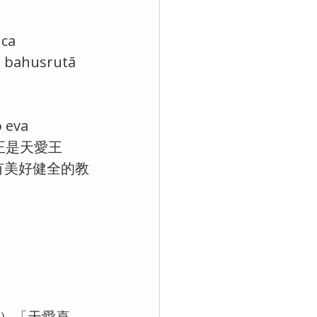
ca 
ā bahusrutā 
va 
這正是天愛王
有美好健全的教
asi）「天愛喜