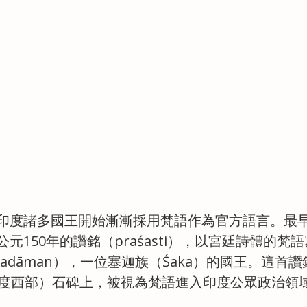
印度諸多國王開始漸漸採用梵語作為官方語言。最
元150年的讚銘（praśasti），以宮廷詩體的梵
radāman），一位塞迦族（Śaka）的國王。這首
r，印度西部）石碑上，被視為梵語進入印度公眾政治領