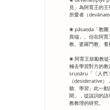
見」為阿育王的王
所愛者（devānaṃ
❀ pāsaṇḍa
異端」。但在阿育
教、婆羅門教、耆那教
❀ 阿育王鼓勵教
極去學習對方的教法
sruṇāru「〔人
（desiderat
聽、學習」此一動詞
聞」，從該詞的語
教教理的研究。