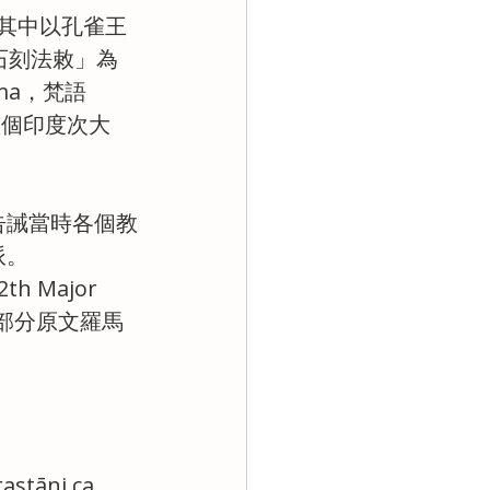
，其中以孔雀王
「石刻法敕」為
a，梵語 
整個印度次大
告誡當時各個教
派。
Major 
其部分原文羅馬
astāni ca 