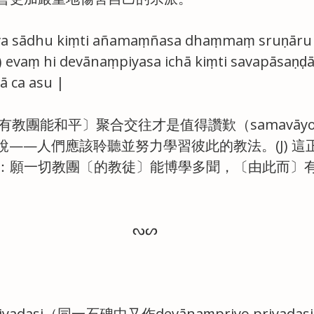
eva sādhu kiṃti añamaṃñasa dhaṃmaṃ sruṇāru 
J) evaṃ hi devānaṃpiyasa ichā kiṃti savapāsaṇḍ
ā ca asu |
所有教團能和平〕聚合交往才是值得讚歎（samavāyo e
是說——人們應該聆聽並努力學習彼此的教法。(J) 
：願一切教團〔的教徒〕能博學多聞，〔由此而〕
ㅤㅤㅤㅤㅤㅤㅤㅤㅤ ᔓᔕ
 piyadasi（同一石碑中又作devānaṃpriyo priyad