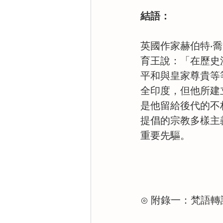
結語：
英國作家赫伯特‧喬治
育王說：「在歷史
平和與皇家尊貴等
全印度，但他所建
是他留給後代的不
提倡的宗教多樣主義（re
重要先驅。
⊙ 附錄一：梵語轉