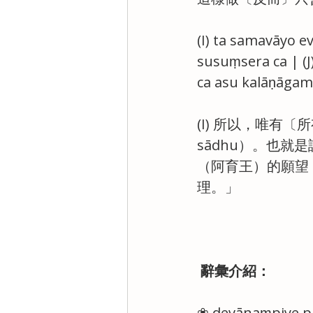
(I) ta samavāyo 
susuṃsera ca | (
ca asu kalāṇāgam
(I) 所以，唯有〔
sādhu）。也就
（阿育王）的願望
理。」
 辭彙介紹：
❀ devānaṃpiye