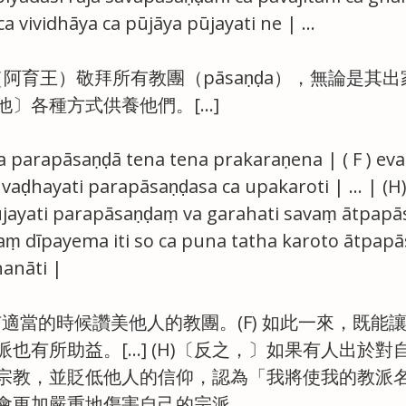
ca vividhāya ca pūjāya pūjayati ne | …
王（阿育王）敬拜所有教團（pāsaṇḍa），無論是其
他〕各種方式供養他們。[…]
va parapāsaṇḍā tena tena prakaraṇena | ( F ) e
aḍhayati parapāsaṇḍasa ca upakaroti | … | (H) 
ayati parapāsaṇḍaṃ va garahati savaṃ ātpapā
aṃ dīpayema iti so ca puna tatha karoto ātpap
anāti |
所有適當的時候讚美他人的教團。(F) 如此一來，既能
也有所助益。[…] (H)〔反之，〕如果有人出於對
宗教，並貶低他人的信仰，認為「我將使我的教派
會更加嚴重地傷害自己的宗派。