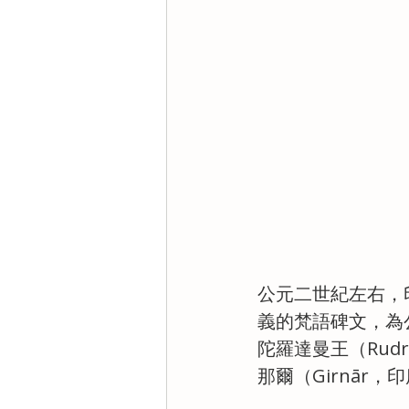
公元二世紀左右，
義的梵語碑文，為公
陀羅達曼王（Rud
那爾（Girnā