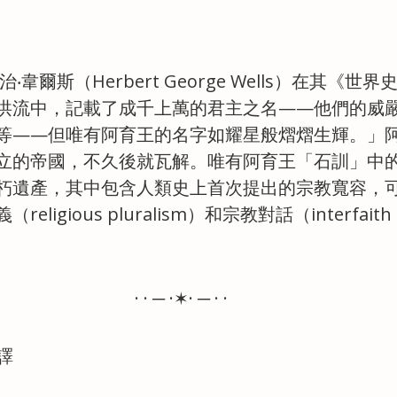
‧韋爾斯（Herbert George Wells）在其《世
洪流中，記載了成千上萬的君主之名——他們的威
等——但唯有阿育王的名字如耀星般熠熠生輝。」
立的帝國，不久後就瓦解。唯有阿育王「石訓」中
朽遺產，其中包含人類史上首次提出的宗教寬容，
ligious pluralism）和宗教對話（interfaith 
· · ─ ·✶· ─ · ·
譯