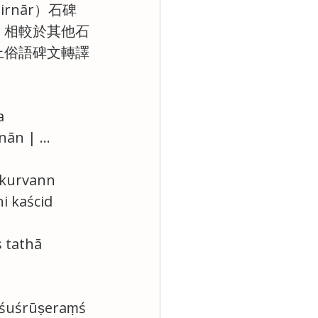
nār）石碑
。相較於其他石
上俗語碑文轉譯
a 
enān | …
 kurvann 
 kaścid 
 tathā 
 śuśrūṣeraṃś 