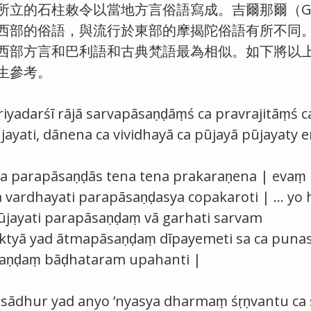
所立的石柱敕令以當地方言俗語寫成。吉爾那爾（Gir
西部的俗語，與流行於東部的摩揭陀俗語有所不同
西部方言和巴利語和古典梵語最為相似。如下將以
生參考。
iyadarśī rājā sarvapāsaṇḍāṃś ca pravrajitāṃś c
ayati, dānena ca vividhayā ca pūjayā pūjayaty 
eva parapāsaṇḍās tena tena prakaraṇena | evaṃ
vardhayati parapāsaṇḍasya copakaroti | … yo hi
ayati parapāsaṇḍaṃ vā garhati sarvam 
tyā yad ātmapāsaṇḍaṃ dīpayemeti sa ca punas
aṇḍaṃ bāḍhataram upahanti |
 sādhur yad anyo ’nyasya dharmaṃ śṛṇvantu ca