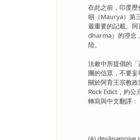
在此之前，印度歷代
朝（Maurya）第
最重要的記載。阿育
dharma）的
陸。
法敕中所提倡的「
團的信眾，不要妄
關於阿育王宗教政策
Rock Edic
轉寫與中文翻譯：
(A) devānaṃpiye p