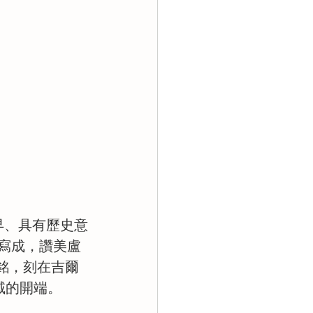
早、具有歷史意
語寫成，讚美盧
讚銘，刻在吉爾
域的開端。