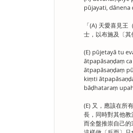
pūjayati, dānena 
「(A) 天愛喜見
士，以布施及〔其
(E) pūjetayā tu e
ātpapāsaṇḍaṃ ca v
ātpapāsaṇḍaṃ pūj
kiṃti ātpapāsaṇḍ
bāḍhataraṃ upah
(E) 又，應該在
長，同時對其他教派
而全盤推崇自己的
這樣做〔反而〕只