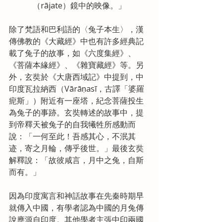
（rājate）鏡中的映像。」
除了梵語和巴利語的〈兔子本生〉，漢
傳佛教的《大藏經》中也有許多經典記
載了兔子的故事，如《六度集經》、
《菩薩本緣經》、《雜寶藏經》等。另
外，玄奘於《大唐西域記》中提到，中
印度瓦拉納西（Vārāṇasī，古譯「婆羅
痆斯」）附近有一座塔，紀念菩薩投生
為兔子的事跡。玄奘轉述的故事中，提
到帝釋天被兔子的自我犧牲所感動而
說：「一何至此！吾感其心，不泯其
迹，寄之月輪，傳乎後世。」最後玄奘
解釋說：「故彼咸言，月中之兔，自斯
而有。」
因為印度寓言和神話故事在先秦時期早
就傳入中國，有學者認為中國的月兔傳
說應源自印度。其他學者主張中印兩國