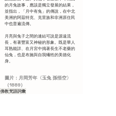
的月兔故事，應該是獨立發展的結果，
並指出，「月中有兔」的傳說，在中北
美洲的阿茲特克、克里族和非洲原住民
中也普遍流傳。
月亮與兔子之間的連結可說是源遠流
長，有著豐富又神秘的形象。既是華人
耳熟能詳、在月宮中搗著長生不老藥的
仙兔，也是布施與自我犧牲的美德化
身。
‎‎‎‎‎‎‎‎ㅤ圖片：月岡芳年〈玉兔 孫悟空〉
（1889）
佛教
梵語詞彙
文章