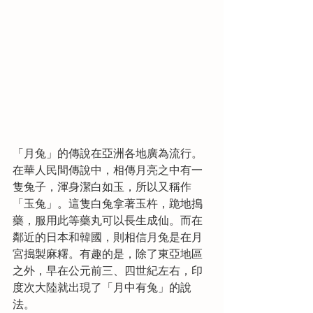
「月兔」的傳說在亞洲各地廣為流行。
在華人民間傳說中，相傳月亮之中有一
隻兔子，渾身潔白如玉，所以又稱作
「玉兔」。這隻白兔拿著玉杵，跪地搗
藥，服用此等藥丸可以長生成仙。而在
鄰近的日本和韓國，則相信月兔是在月
宮搗製麻糬。有趣的是，除了東亞地區
之外，早在公元前三、四世紀左右，印
度次大陸就出現了「月中有兔」的說
法。