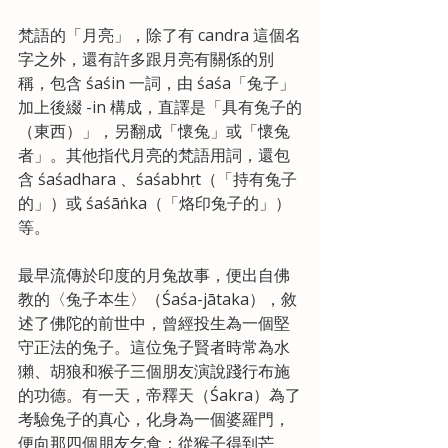
梵語的「月亮」，除了有 candra 這個名
字之外，還有許多跟月亮有關係的別
稱，包含 śaśin 一詞，由 śaśa「兔子」
加上後綴 -in 構成，直譯是「具有兔子的
（東西）」，另翻成「懷兔」或「懷兔
者」。其他指代月亮的梵語用詞，還包
含 śaśadhara 、śaśabhṛt（「持有兔子
的」）或 śaśāṅka（「烙印兔子的」）
等。
最早流傳於印度的月兔故事，便出自佛
教的〈兔子本生〉（Śaśa-jātaka），敘
述了佛陀的前世中，曾經投生為一個堅
守正法的兔子。這位兔子賢者時常為水
獺、胡狼和猴子三個朋友演說踐行布施
的功德。有一天，帝釋天（Śakra）為了
考驗兔子的真心，化身為一個婆羅門，
便向那四個朋友乞食：從猴子得到芒