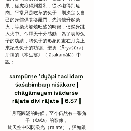
果，從虎狼得到凝乳，從水獺得到魚
肉。平常只是吃草的兔子，則決定以自
己的身體供養婆羅門，先請他升起柴
火，等柴火燃燒旺盛的時候，便縱身跳
入火中。帝釋天十分感動，為了表彰兔
子的功績，將兔子的形象刻畫在月亮上
來紀念兔子的功德。聖勇（Āryaśūra）
所撰的《本生鬘》（Jātakamālā）中
說：
sampūrṇe ’dyāpi tad idaṃ ‎‎‎‎‎‎‎‎ㅤ‎‎‎‎‎‎‎‎‎‎‎‎‎‎‎‎
śaśabimbaṃ niśākare |
chāyāmayam ivādarśe ‎‎‎‎‎‎‎‎ㅤ‎‎‎‎‎‎‎‎‎‎‎‎‎‎‎‎
rājate divi rājate || 6.37 ||
‎‎‎‎‎‎‎‎ㅤ「月亮圓滿的時候，至今仍然有一張兔
子（śaśa）的影像，
於天空中閃閃發光（rājate），猶如銀