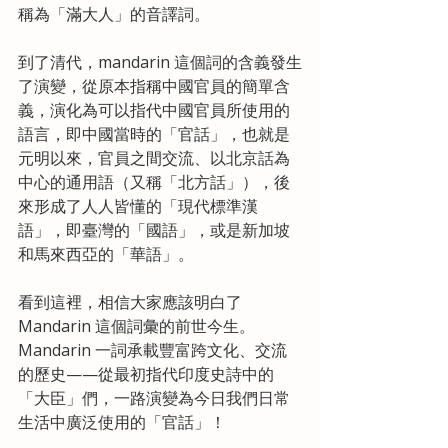
稱為「滿大人」的音譯詞。
到了清代，mandarin 這個詞的含義發生
了演變，從原本指稱中國官員的簡單含
義，演化為可以指代中國官員所使用的
語言，即中國當時的「官話」，也就是
元明以來，官員之間交流、以北京話為
中心的通用語（又稱「北方話」），後
來形成了人人皆懂的「現代標準漢
語」，即臺灣的「國語」，或是新加坡
和馬來西亞的「華語」。
看到這裡，相信大家應該明白了 
Mandarin 這個詞彙的前世今生。
Mandarin 一詞承載豐富跨文化、交流
的歷史——從最初指代印度史詩中的
「大臣」們，一路演變為今日我們日常
生活中廣泛使用的「官話」！