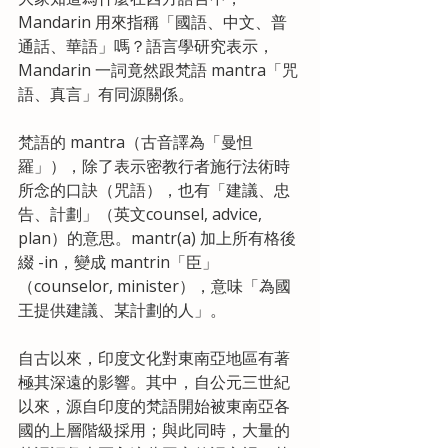
Mandarin 用來指稱「國語、中文、普
通話、華語」嗎？語言學研究表示，
Mandarin 一詞竟然跟梵語 mantra「咒
語、真言」有同源關係。
梵語的 mantra（古音譯為「曼怛
羅」），除了表示密教行者施行法術時
所念的口訣（咒語），也有「建議、忠
告、計劃」（英文counsel, advice, 
plan）的意思。mantr(a) 加上所有格後
綴 -in，變成 mantrin「臣」
（counselor, minister），意味「為國
王提供建議、某計劃的人」。
自古以來，印度文化對東南亞地區有著
極其深遠的影響。其中，自公元三世紀
以來，源自印度的梵語開始被東南亞各
國的上層階級採用；與此同時，大量的