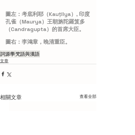
圖左：考底利耶（Kauṭilya）, 印度
孔雀（Maurya）王朝旃陀羅笈多
（Candragupta）的首席大臣。
ㅤ圖右：李鴻章，晚清重臣。
詞源學
梵語與漢語
文章
相關文章
查看全部