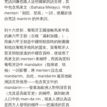
梵語詞彙也匯入這些國家的語言裡，其
中包含馬來文（Bahasa Melayu）中的 
menteri「朝臣、部長」一詞，便屬於借
自梵語 mantrin 的外來詞。
到十六世初，葡萄牙王國侵略馬來半島
的麻六甲王朝（古稱「滿剌加國」），
而麻六甲王朝是中國明朝當時的附庸國
和抵抗葡萄牙殖民的盟友。當葡萄牙人
晉見明朝派遣的中國官員時，便借用了
馬來文的 menteri 來稱呼，而因為受到
葡萄牙語中 mandador（指揮者、領
袖）一詞影響，將 menteri 誤念成 
mandarim。自此，mandarim 被其他歐
洲語言所借用——包含英文中的 
mandarin——發展為歐洲人對明清官員
（尤其是高級官吏）的稱呼。聽到歐洲
人口中的 man-da-rin，很多人便以為這
是西方人發明的稱呼——把滿清的官員