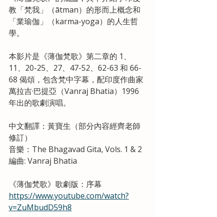
教「梵我」（ātman）的形而上概念和
「業瑜伽」（karma-yoga）的人生哲
學。
本影片是《薄伽梵歌》第二章的 1、
11、20-25、27、47-52、62-63 和 66-
68 偈頌，包含梵中字幕，配印度作曲家
萬拉吉·巴提亞（Vanraj Bhatia）1996 
年出的歌劇演唱。
中文翻譯：黃寶生（部分內容經齊老師
修訂）
音樂：The Bhagavad Gita, Vols. 1 & 2
編曲: Vanraj Bhatia
《薄伽梵歌》歌劇版：序幕
https://www.youtube.com/watch?
v=ZuMbudD59h8