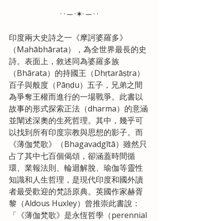
· · ─ ·✶· ─ · ·
印度兩大史詩之一《摩訶婆羅多》
（Mahābhārata），為全世界最長的史
詩。表面上，敘述同為婆羅多族
（Bhārata）的持國王（Dhṛtarāṣṭra）
百子與般度（Pāṇḍu）五子，兄弟之間
為爭奪王權而進行的一場戰爭。此書以
故事的形式探索正法（dharma）的意涵
並闡述深奧的生死哲理。其中，幾乎可
以找到所有印度宗教與思想的影子。而
《薄伽梵歌》（Bhagavadgītā）雖然只
占了其中七百個偈頌，卻涵蓋時間循
環、業報法則、輪迴解脫、瑜伽等靈性
知識和人生哲理，是現代印度和國外讀
者最受歡迎的梵語原典。英國作家赫胥
黎（Aldous Huxley）曾推崇此書說：
「《薄伽梵歌》是永恆哲學（perennial 