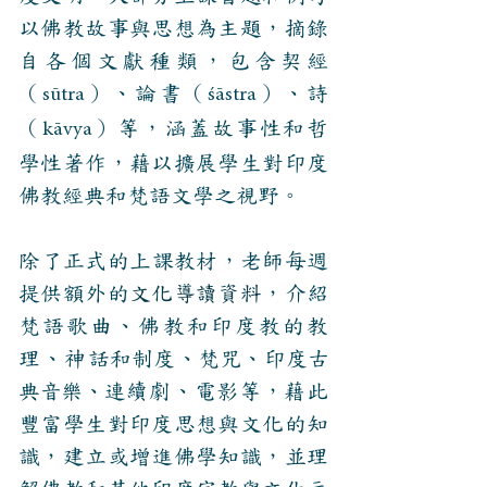
以佛教故事與思想為主題，摘錄
自各個文獻種類，包含契經
（
）、論書（
）、詩
sūtra
śāstra
（
）等，涵蓋故事性和哲
kāvya
學性著作，藉以擴展學生對印度
佛教經典和梵語文學之視野。
​除了正式的上課教材，老師每週
提供額外的
文化導讀資料
，介紹
梵語歌曲、佛教和印度教的教
理、神
話和制度、梵咒、印度古
典音樂、
連續劇、電影等，藉此
豐富學生對印度思想與文化的知
識，建立或增進佛學知識，並理