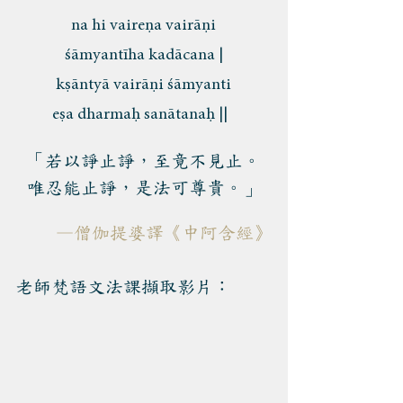
na hi vaireṇa vairāṇi
śāmyantīha kadācana |
kṣāntyā vairāṇi śāmyanti
eṣa dharmaḥ sanātanaḥ ||
「若以諍止諍，至竟不見止。
唯忍能止諍，是法可尊貴。」
—僧伽提婆譯《中阿含經》
老師梵語文法課擷取影片
：