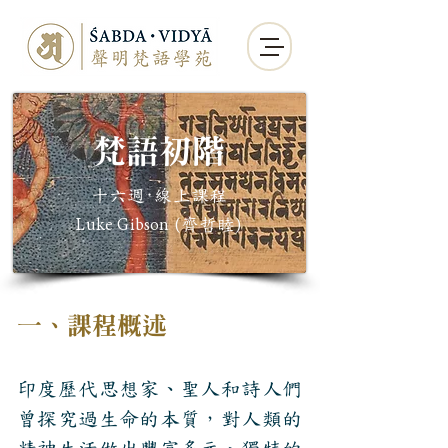
​梵語初階
十六週·線上課程
齊哲睦
Luke Gibson (
)
一、課程
概述
印度歷代思想家、聖人和詩人們
曾探究過生命的本質，對人類的