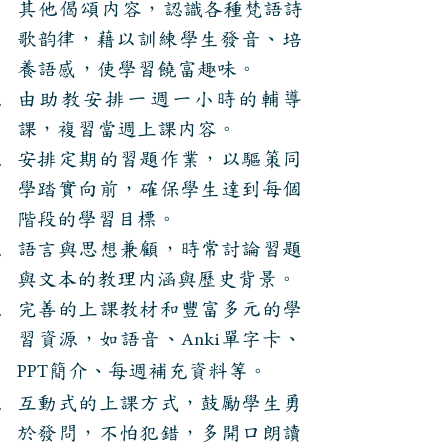
其他偈頌内
容，認識各種梵語詩
歌韵律，
藉以訓練學生發音、培
養語感，
使學習饒富趣味。
由助教安排一週一小時的輔導
課，複習當週上課内容。
安排定期的習題作業，以驅策同
學踏實向前，確保學生達到每個
階段的學習目標。
語言與思想兼顧，時常討論習題
與文本的教理内涵與歷史背景。
完善的上課教材和豐富多元的學
習資源，如語音、
單字卡、
Anki
簡介、每週補充資料等。
PPT
互動式的上課方式，鼓勵學生勇
於發問，不怕犯錯，多開口朗讀