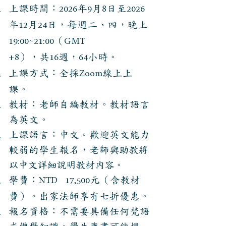
上課時間：
年
月
日至
2026
9
8
2026
年
月
日，每週二
、四
，晚上
12
24
~
（
19:00
21:00
GMT
），共
週，
小時。
+8
16
64
上課方式：全採
線上上
Zoom
課。
教材：
老師自編教材。教材語言
為英文。
上課語言：中文。歡迎英文能力
較弱的學生報名，老師
與助教
將
以中文詳細說明教材内容。
學費：
元
（含教材
NTD‎‎⠀17,500
費）
。​出家法師享有七折優惠。
報名資格：不需要具備任何梵語