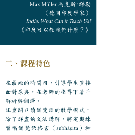
馬克斯·繆勒
Max Müller
（德國印度學家）
India: What Can it Teach Us?
《印度可以教我們什麼？》
二、課程特色
在最短的時間內，引導學生直接
面對原典，在老師的指導下著手
解析與翻譯。
注重開口讀誦梵語的教學模式，
除了詳盡的文法講解，將定期練
習唱誦梵語格言（
）和
subhāṣita