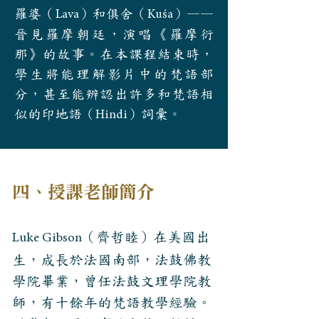
羅婆（
）和俱舍（
）——
Lava
Kuśa
晉見羅摩朝廷，演唱《羅摩衍
那》的故事。在本課程結束時，
學生將能理解影片中的梵語部
分，甚至能辨認出許多和梵語相
似的印地語（
）詞彙。
Hindi
四、授課老師
簡介
（齊哲睦）在美國出
Luke Gibson
生，成長於法國南部，法鼓佛教
學院畢業，曾任法鼓文理學院教
師，有十餘年的梵語教學經驗。