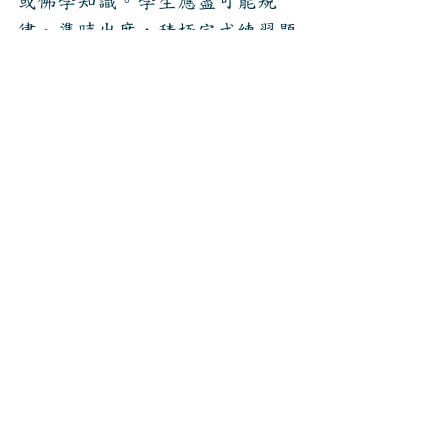
或佛學知識。
學生應盡可能規
律、準時出席，積極完成練習題
和課後複習。
名額：為確保上課學習品質，
報
名名額以
名為上限。
45
聯絡方式：若對課程有疑問，
歡
迎跟助教或老師聯絡:
助教
info@sabdavidya.com
老師
luke.gibson@sanskritstudio.co
m
八、報名方式