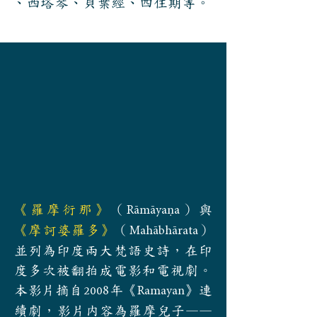
、西塔琴、貝葉經、四住期等。
《羅摩衍那》
（
）與
Rāmāyaṇa
《摩訶婆羅多》
（
）
Mahābhārata
並列為印度兩大梵語史詩，在印
度多次被翻拍成電影和電視劇。
本影片摘自
年《
》連
2008
Ramayan
續劇，影片内容為羅摩兒子——