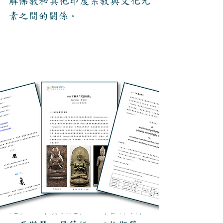
解佛教和其他印度宗教與文化元
素之間的關係。
​補充資料主題含《心經》、《瑜
伽經》、種子字、〈六字大明
咒〉、〈讚歌咒〉、〈吉祥歌〉