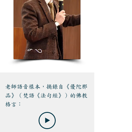
老師語音樣本，摘錄自《優陀那
品》（梵語《法句經》）的佛教
格言：