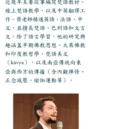
近幾年主要從事編寫梵語教材、
線上梵語教學，以及中英翻譯工
作
。齊老師精通英語、
法語、中
文，並擅長梵語、巴利語和文言
文。除了語言學習，他的研究興
趣涵蓋早期佛教思想、大乘佛教
和印度教哲學、梵語美文
（
），以及南亞傳統向東
kāvya
亞與西方的傳播（含內觀禪修、
正念減壓、瑜伽運動等）。