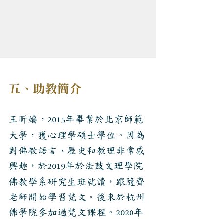
五、助教
簡介
王昕嬙，
年畢業於北京師範
2015
大學，獲心理學碩士學位。因為
對佛教語言、歷史和教理非常感
興趣，於
年於法鼓文理學院
2019
佛教學系研究生班就讀，跟隨齊
老師開始學習梵文。後來於杭州
佛學院參加過梵文課程。
年
2020