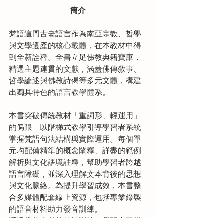
簡介
梵語這門古老語言作為南亞宗教、哲學
與文學遺產的核心載體，在本教材中得
到全新詮釋。全書立足佛教典籍寶庫，
精選主題連貫的文獻，涵蓋佛傳敘事、
哲學論述與佛教詩偈等多元文體，構建
出獨具特色的語言教學體系。
本書突破傳統教材「重詞形、輕運用」
的侷限，以階梯式教學引導學習者系統
掌握梵語句法結構與實際運用。每個單
元均配備精準的概念闡釋、詳盡的範例
解析與文化語境註釋，幫助學習者跨越
語言障礙，並深入理解文本背後的思想
與文化脈絡。為提升學習成效，本書整
合多媒體配套線上資源，包括專業錄製
的語音材料助力發音訓練。