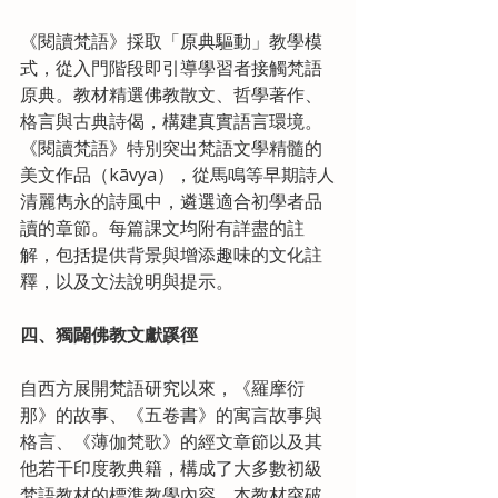
《閱讀梵語》採取「原典驅動」教學模
式，從入門階段即引導學習者接觸梵語
原典。教材精選佛教散文、哲學著作、
格言與古典詩偈，構建真實語言環境。
《閱讀梵語》特別突出梵語文學精髓的
美文作品（kāvya），從馬鳴等早期詩人
清麗雋永的詩風中，遴選適合初學者品
讀的章節。每篇課文均附有詳盡的註
解，包括提供背景與增添趣味的文化註
釋，以及文法說明與提示。
四、獨闢佛教文獻蹊徑
自西方展開梵語研究以來，《羅摩衍
那》的故事、《五卷書》的寓言故事與
格言、《薄伽梵歌》的經文章節以及其
他若干印度教典籍，構成了大多數初級
梵語教材的標準教學內容。本教材突破