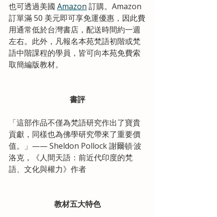
也可透過美國 
Amazon
 訂購。Amazon 
訂單滿 50 美元即可享免運優惠，因此費
用通常低於台灣書店，配送時間約一週
左右。此外，凡報名本苑梵語初階或梵
語中階課程的學員，皆可向本苑免費索
取簡編版教材。
書評
「這部作品不僅為梵語研究作出了寶貴
貢獻，同樣也為佛學研究帶來了重要價
值。」—— Sheldon Pollock 謝爾頓·波
洛克，《人間天語：前近代印度的梵
語、文化與權力》作者
教材五大特色