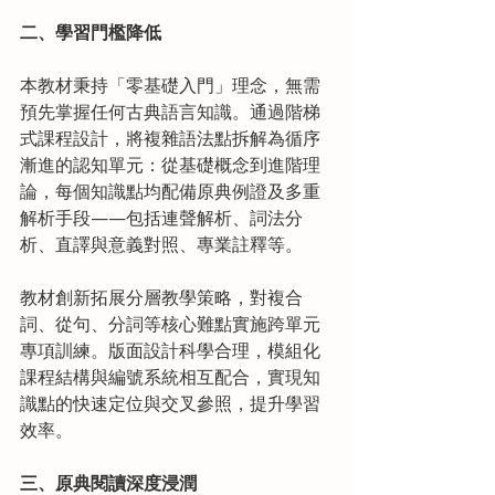
二、學習門檻降低
本教材秉持「零基礎入門」理念，無需
預先掌握任何古典語言知識。通過階梯
式課程設計，將複雜語法點拆解為循序
漸進的認知單元：從基礎概念到進階理
論，每個知識點均配備原典例證及多重
解析手段——包括連聲解析、詞法分
析、直譯與意義對照、專業註釋等。
教材創新拓展分層教學策略，對複合
詞、從句、分詞等核心難點實施跨單元
專項訓練。版面設計科學合理，模組化
課程結構與編號系統相互配合，實現知
識點的快速定位與交叉參照，提升學習
效率。
三、原典閱讀深度浸潤