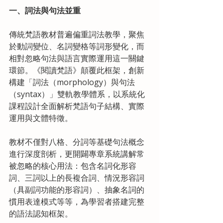
一、詞法與句法並重
傳統梵語教材普遍偏重詞法教學，聚焦
於動詞變位、名詞變格等詞形變化，而
相對忽略句法與語言實際運用這一關鍵
環節。《閱讀梵語》顛覆此框架，創新
構建「詞法（morphology）與句法
（syntax）」雙軌教學體系，以系統化
課程設計全面解析梵語句子結構、實際
運用與文體特徵。
教材不僅對八格、分詞等基礎句法概念
進行深度剖析，更開闢專章系統講解常
被忽略的核心用法：包含名詞化形容
詞、三詞以上的長複合詞、情況形容詞
（具副詞功能的形容詞）、抽象名詞的
慣用表達模式等等，為學習者搭建完整
的語法認知框架。