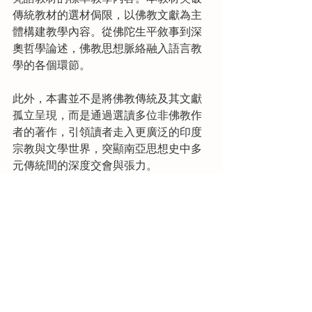
傳統教材的選材侷限，以佛教文獻為主
體構建教學內容。從佛陀生平敘事到深
奧哲學論述，佛教思想脈絡融入語言教
學的各個環節。
此外，本書並不是將佛教傳統及其文獻
孤立呈現，而是通過選讀多位非佛教作
者的著作，引領讀者走入更廣泛的印度
宗教與文學世界，突顯南亞思想史中多
元傳統間的深度交會與張力。
五、附錄與線上資源
除了其他梵語教材中常見的連聲
（sandhi）規則與詞形變化範式外，本
書附錄還提供獨具特色的快速參考表：
涵蓋動詞十組、時態與語氣、非限定動
詞形式、常見名詞後綴，以及四類複合