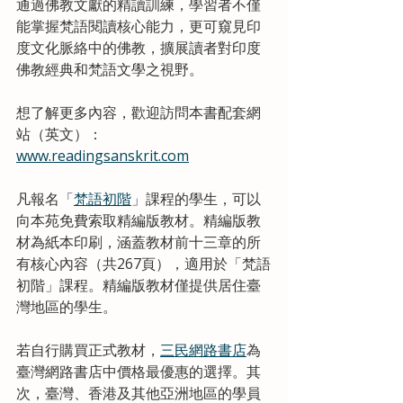
通過佛教文獻的精讀訓練，學習者不僅
能掌握梵語閱讀核心能力，更可窺見印
度文化脈絡中的佛教，擴展讀者對印度
佛教經典和梵語文學之視野。
想了解更多內容，歡迎訪問本書配套網
站（英文）：
www.readingsanskrit.com
凡報名「
梵語初階
」課程的學生，可以
向本苑免費索取精編版教材。精編版教
材為紙本印刷，涵蓋教材前十三章的所
有核心內容（共267頁），適用於「梵語
初階」課程。精編版教材僅提供居住臺
灣地區的學生。
若自行購買正式教材，
三民網路書店
為
臺灣網路書店中價格最優惠的選擇。其
次，臺灣、香港及其他亞洲地區的學員