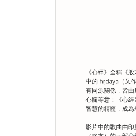
《心經》全稱《般若波羅
中的 hṛdaya（又
有同源關係，皆由原
心髓等意：《心經》
智慧的精髓，成為
影片中的歌曲由印度古
（略本）的大部分