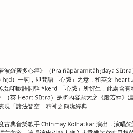
蜜多心經》（Prajñāpāramitāhṛdaya Sūt
作 hṛd）一詞，即梵語「心臟」之意，和英文 heart 或
始印歐語詞幹 *kerd-「心臟」所衍生，此處含
（英 Heart Sūtra）是將內容龐大之《般若經
表現「諸法皆空」精神之簡潔經典。
典音樂歌手 Chinmay Kolhatkar 演出，演
經文內容。這場演出引領人進入大乘佛教空性思想