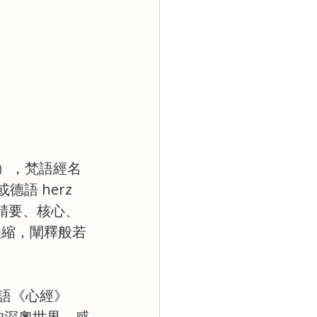
ra），梵語經名
德語 herz 
有精要、核心、
》濃縮，闡釋般若
唱梵語《心經》
的深奧世界，感