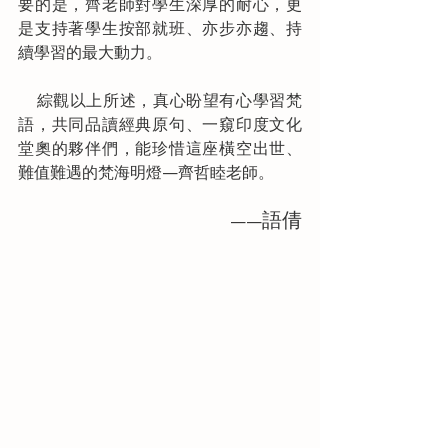
要的是，齊老師對學生深厚的耐心，更
是支持著學生按部就班、亦步亦趨、持
續學習的最大動力。
    綜觀以上所述，真心盼望有心學習梵
語，共同品讀經典原句、一窺印度文化
堂奧的夥伴們，能珍惜這座橫空出世、
難值難遇的梵海明燈—齊哲睦老師。
語倩
——