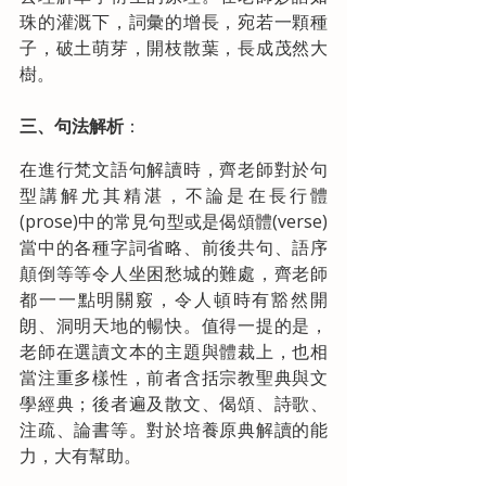
珠的灌溉下，詞彙的增長，宛若一顆種
子，破土萌芽，開枝散葉，長成茂然大
樹。
三、句法解析
：
在進行梵文語句解讀時，齊老師對於句
型講解尤其精湛，不論是在長行體
(prose)中的常見句型或是偈頌體(verse)
當中的各種字詞省略、前後共句、語序
顛倒等等令人坐困愁城的難處，齊老師
都一一點明關竅，令人頓時有豁然開
朗、洞明天地的暢快。值得一提的是，
老師在選讀文本的主題與體裁上，也相
當注重多樣性，前者含括宗教聖典與文
學經典；後者遍及散文、偈頌、詩歌、
注疏、論書等。對於培養原典解讀的能
力，大有幫助。