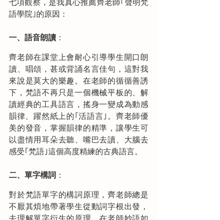
七項觀察，是我真心推薦齊老師｢聲明梵
語學院｣的原因：
一、語音朗讀
：
齊老師在課堂上會耐心引導學生開口朗
讀、唱頌，甚或背誦名言佳句，這對我
來說是莫大的樂趣。在老師的循循善誘
下，梵語不再只是一個機械平板的、解
讀經典的工具語言，搖身一變成為動感
韻律、躍然紙上的｢活語言｣。齊老師優
美的發音，掌握韻律的精準，讓學生可
以盡情用耳朵去聽、嘴巴去讀、大腦去
感受｢梵語｣這個高度精練的古典語言。
二、單字構詞
：
對於梵語單字的構詞原理，齊老師總是
不厭其煩地帶著學生從動詞字根出發，
去理解單字衍生的原理。在老師妙語如