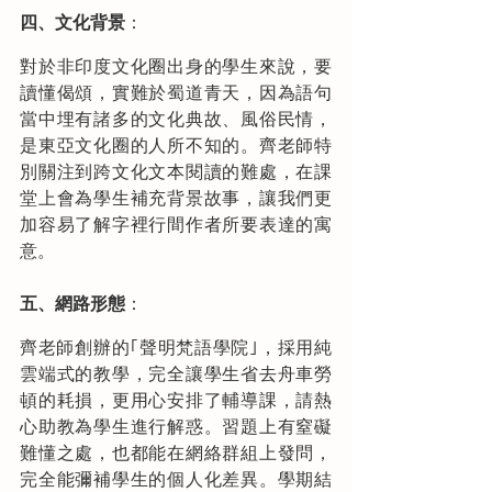
四、文化背景
：
對於非印度文化圈出身的學生來說，要
讀懂偈頌，實難於蜀道青天，因為語句
當中埋有諸多的文化典故、風俗民情，
是東亞文化圈的人所不知的。齊老師特
別關注到跨文化文本閱讀的難處，在課
堂上會為學生補充背景故事，讓我們更
加容易了解字裡行間作者所要表達的寓
意。
五、網路形態
：
齊老師創辦的｢聲明梵語學院｣，採用純
雲端式的教學，完全讓學生省去舟車勞
頓的耗損，更用心安排了輔導課，請熱
心助教為學生進行解惑。習題上有窒礙
難懂之處，也都能在網絡群組上發問，
完全能彌補學生的個人化差異。學期結