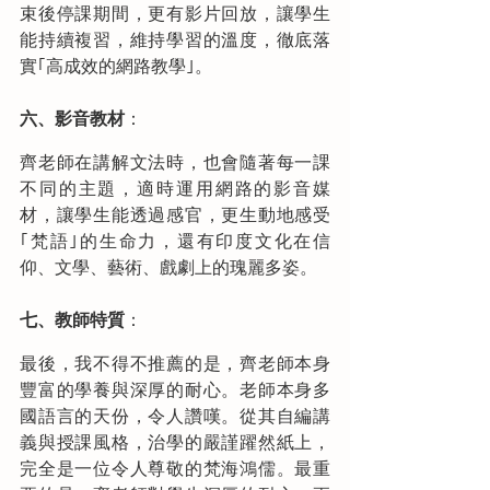
束後停課期間，更有影片回放，讓學生
能持續複習，維持學習的溫度，徹底落
實｢高成效的網路教學｣。   
六、影音教材
：
齊老師在講解文法時，也會隨著每一課
不同的主題，適時運用網路的影音媒
材，讓學生能透過感官，更生動地感受
｢梵語｣的生命力，還有印度文化在信
仰、文學、藝術、戲劇上的瑰麗多姿。
七、教師特質
：
最後，我不得不推薦的是，齊老師本身
豐富的學養與深厚的耐心。老師本身多
國語言的天份，令人讚嘆。從其自編講
義與授課風格，治學的嚴謹躍然紙上，
完全是一位令人尊敬的梵海鴻儒。最重