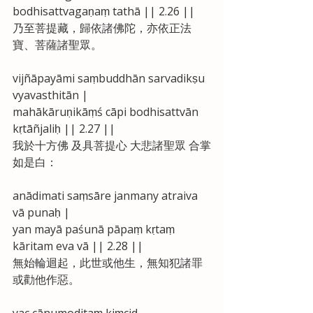
bodhisattvagaṇaṃ tathā || 2.26 ||
乃至菩提藏，歸依諸佛陀，亦依正法
寶、菩薩諸聖眾。
vijñāpayāmi saṃbuddhān sarvadikṣu 
vyavasthitān |
mahākāruṇikāṃś cāpi bodhisattvān 
kṛtāñjaliḥ || 2.27 ||
我於十方佛 及具菩提心 大悲諸聖眾 合掌
如是白：
anādimati saṃsāre janmany atraiva 
vā punaḥ |
yan mayā paśunā pāpaṃ kṛtaṃ 
kāritam eva vā || 2.28 ||
無始輪迴起，此世或他生，無知犯諸罪 
或勸他作惡。
yac cānumoditaṃ kiṃcid 