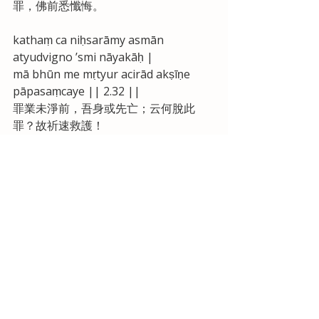
罪，佛前悉懺悔。
kathaṃ ca niḥsarāmy asmān 
atyudvigno ’smi nāyakāḥ |
mā bhūn me mṛtyur acirād akṣīṇe 
pāpasaṃcaye || 2.32 ||
罪業未淨前，吾身或先亡；云何脫此
罪？故祈速救護！
圖片：阿栴陀石窟蓮華手（觀音）
菩薩像
佛教
梵歌
相關文章
查看全部