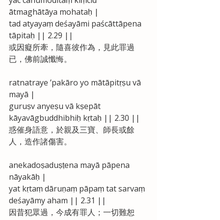
ātmaghātāya mohataḥ |
tad atyayaṃ deśayāmi paścāttāpena 
tāpitaḥ || 2.29 ||
或因癡所牽，隨喜彼作為，見此罪過
已，佛前誠懺悔。
ratnatraye ’pakāro yo mātāpitṛṣu vā 
mayā |
guruṣv anyeṣu vā kṣepāt 
kāyavāgbuddhibhiḥ kṛtaḥ || 2.30 ||
惑催身語意，於親及三寶、師長或餘
人，造作諸傷害。
anekadoṣaduṣṭena mayā pāpena 
nāyakāḥ |
yat kṛtaṃ dāruṇaṃ pāpaṃ tat sarvaṃ 
deśayāmy aham || 2.31 ||
因昔犯眾過，今成有罪人；一切難恕