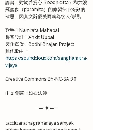
論書，對於菩提心（bodhicitta）和六波
羅蜜多（pāramitā）的修習留下深刻的
省思，因其文辭優美而廣為後人傳誦。
歌手：Namrata Mahabal
聲音設計：Ankit Uppal
製作單位：Bodhi Bhajan Project
其他歌曲：
https://soundcloud.com/sanghamitra-
vijaya
Creative Commons BY-NC-SA 3.0
中文翻譯：如石法師
· · ─ ·✶· ─ · ·
taccittaratnagrahaṇāya samyak 
pūjāṃ karomy eṣa tathāgatānām |