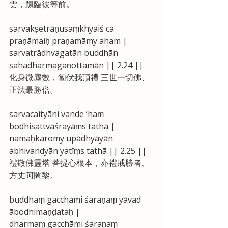
雲，飄臨彼等前。
sarvakṣetrāṇusaṃkhyaiś ca 
praṇāmaiḥ praṇamāmy aham |
sarvatrādhvagatān buddhān 
sahadharmagaṇottamān || 2.24 ||
化身微塵數，匐伏我頂禮 三世一切佛、
正法最勝僧。
sarvacaityāni vande ’haṃ 
bodhisattvāśrayāṃs tathā |
namaḥkaromy upādhyāyān 
abhivandyān yatīṃs tathā || 2.25 ||
禮敬佛靈塔 菩提心根本，亦禮戒勝者、
方丈阿闍黎。
buddhaṃ gacchāmi śaraṇaṃ yāvad 
ābodhimaṇḍataḥ |
dharmaṃ gacchāmi śaraṇaṃ 