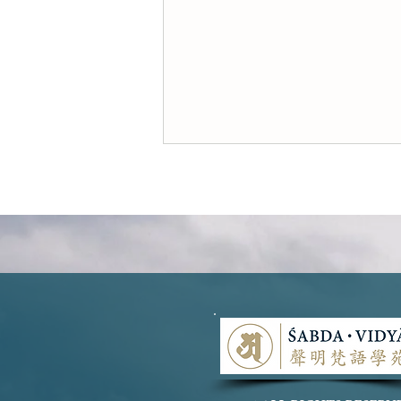
「觀世音」還是「觀自在」？
從梵語視角探討