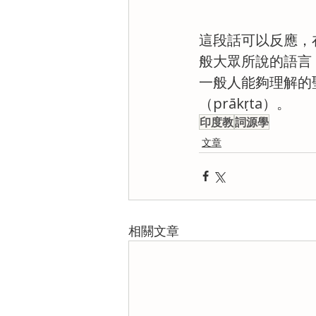
這段話可以反應，
般大眾所說的語言
一般人能夠理解的
（prākṛta）。
印度教
詞源學
文章
相關文章