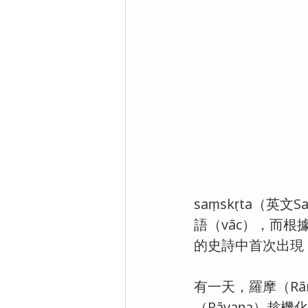
saṃskṛta（英
語（vāc），而根
的史詩中首次出現
有一天，羅摩（Rā
（Rāvaṇa）趁