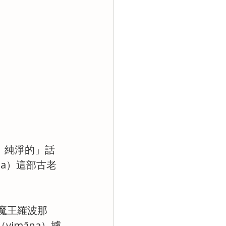
雅、純淨的」話
ṇa）這部古老
，魔王羅波那
imāna）擄