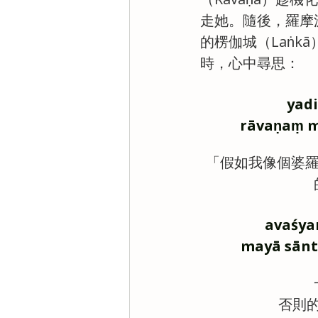
走她。隨後，羅摩
的楞伽城（Laṅ
時，心中尋思：
yadi
rāvaṇaṃ ma
「假如我像個婆羅門
avaśya
mayā sāntv
否則