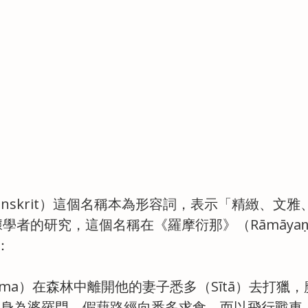
文Sanskrit）這個名稱本為形容詞，表示「精緻、文
據學者的研究，這個名稱在《羅摩衍那》（Rāmāya
：
ma）在森林中離開他的妻子悉多（Sītā）去打獵
機化身為婆羅門，假藉路經向悉多求食，而以飛行戰車（v