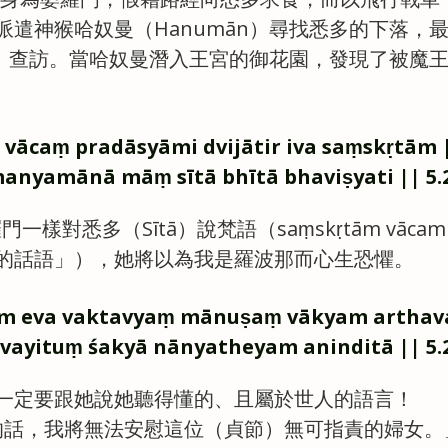
派遣神猴哈奴曼（Hanumān）尋找悉多的下落，
kā）查訪。當哈奴曼潛入王宮的御花園，發現了被魔
 vācaṃ pradāsyāmi ㅤdvijātir iva saṃskṛtām 
nyamānā māṃ ㅤsītā bhītā bhaviṣyati || 5.2
一樣對悉多（Sītā）說梵語（saṃskṛtām vāc
的話語」），她將以為我是羅波那而心生恐懼。
m eva vaktavyaṃ ㅤmānuṣaṃ vākyam arthav
ayituṃ śakyā ㅤnānyatheyam aninditā || 5.2
一定要跟她說她聽得懂的、且屬於世人的語言！
的話，我將無法安慰這位（貞節）無可指責的婦女。