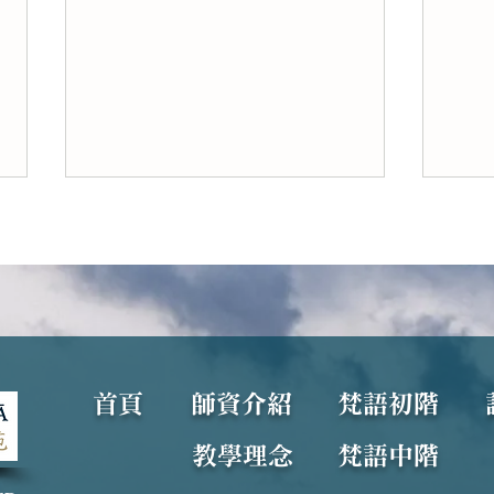
為何「唯識宗」又名「瑜伽行
到底
​首頁
​師資介紹
梵語初階
派」？
於「
教學理念
梵語中階