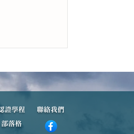
何謂「瑜伽」？它真的等
認證學程
聯絡我們
梵我合一」嗎？
​部落格