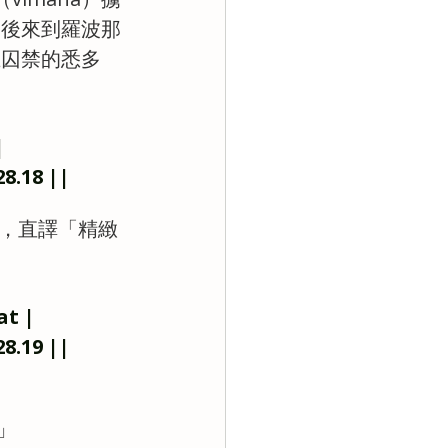
最後來到羅波那
王囚禁的悉多
|
8.18 ||
am，直譯「精緻
at |
8.19 ||
」